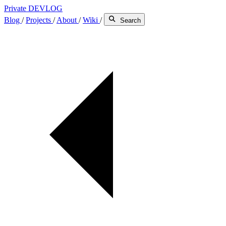
Private DEVLOG
Blog
/
Projects
/
About
/
Wiki
/
Search