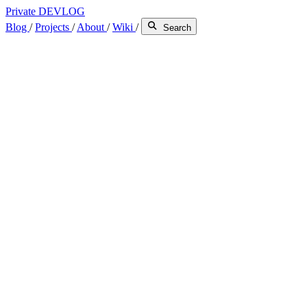
Private DEVLOG
Blog
/
Projects
/
About
/
Wiki
/
Search