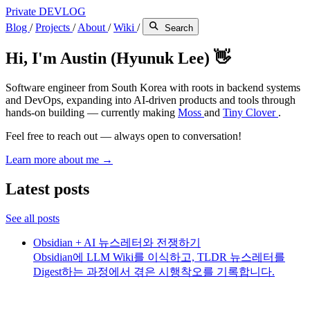
Private DEVLOG
Blog
/
Projects
/
About
/
Wiki
/
Search
Hi, I'm Austin (Hyunuk Lee) 👋
Software engineer from South Korea with roots in backend systems
and DevOps, expanding into AI-driven products and tools through
hands-on building — currently making
Moss
and
Tiny Clover
.
Feel free to reach out — always open to conversation!
Learn more about me →
Latest posts
See all posts
Obsidian + AI 뉴스레터와 전쟁하기
Obsidian에 LLM Wiki를 이식하고, TLDR 뉴스레터를
Digest하는 과정에서 겪은 시행착오를 기록합니다.